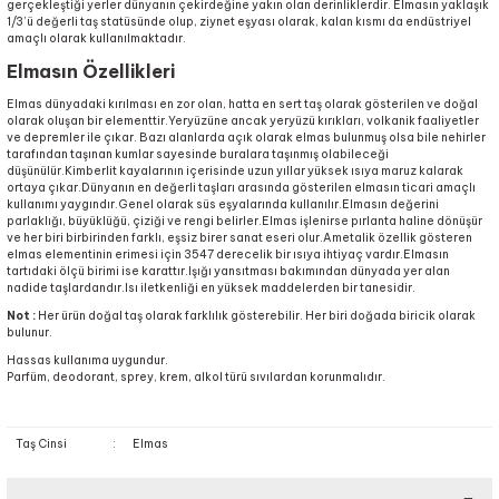
gerçekleştiği yerler dünyanın çekirdeğine yakın olan derinliklerdir. Elmasın yaklaşık
1/3’ü değerli taş statüsünde olup, ziynet eşyası olarak, kalan kısmı da endüstriyel
amaçlı olarak kullanılmaktadır.
Elmasın Özellikleri
Elmas dünyadaki kırılması en zor olan, hatta en sert taş olarak gösterilen ve doğal
olarak oluşan bir elementtir.Yeryüzüne ancak yeryüzü kırıkları, volkanik faaliyetler
ve depremler ile çıkar. Bazı alanlarda açık olarak elmas bulunmuş olsa bile nehirler
tarafından taşınan kumlar sayesinde buralara taşınmış olabileceği
düşünülür.Kimberlit kayalarının içerisinde uzun yıllar yüksek ısıya maruz kalarak
ortaya çıkar.Dünyanın en değerli taşları arasında gösterilen elmasın ticari amaçlı
kullanımı yaygındır.Genel olarak süs eşyalarında kullanılır.Elmasın değerini
parlaklığı, büyüklüğü, çiziği ve rengi belirler.Elmas işlenirse pırlanta haline dönüşür
ve her biri birbirinden farklı, eşsiz birer sanat eseri olur.Ametalik özellik gösteren
elmas elementinin erimesi için 3547 derecelik bir ısıya ihtiyaç vardır.Elmasın
tartıdaki ölçü birimi ise karattır.Işığı yansıtması bakımından dünyada yer alan
nadide taşlardandır.Isı iletkenliği en yüksek maddelerden bir tanesidir.
Not :
Her ürün doğal taş olarak farklılık gösterebilir. Her biri doğada biricik olarak
bulunur.
Hassas kullanıma uygundur.
Parfüm, deodorant, sprey, krem, alkol türü sıvılardan korunmalıdır.
Taş Cinsi
:
Elmas