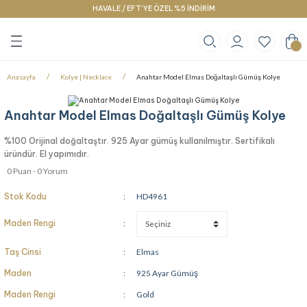
HAVALE / EFT’YE ÖZEL %5 İNDİRİM
Geri Dön
Geri Dön
Geri Dön
klace
g
racelet
Anasayfa
Kolye | Necklace
Anahtar Model Elmas Doğaltaşlı Gümüş Kolye
Anahtar Model Elmas Doğaltaşlı Gümüş Kolye
%100 Orijinal doğaltaştır. 925 Ayar gümüş kullanılmıştır. Sertifikalı
üründür. El yapımıdır.
0 Puan - 0 Yorum
Stok Kodu
HD4961
Maden Rengi
Taş Cinsi
Elmas
Maden
925 Ayar Gümüş
Maden Rengi
Gold