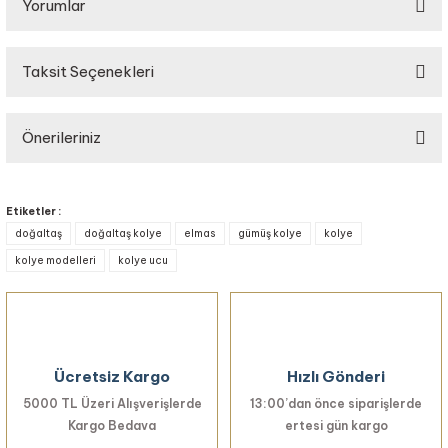
Yorumlar
Taksit Seçenekleri
Bu ürüne ilk yorumu siz yapın!
Önerileriniz
Yorum Yaz
Bu ürünün fiyat bilgisi, resim, ürün açıklamalarında ve diğer konularda
yetersiz gördüğünüz noktaları öneri formunu kullanarak tarafımıza
Etiketler :
iletebilirsiniz.
doğaltaş
doğaltaş kolye
elmas
gümüş kolye
kolye
Görüş ve önerileriniz için teşekkür ederiz.
kolye modelleri
kolye ucu
Ürün resmi kalitesiz, bozuk veya görüntülenemiyor.
Ürün açıklamasında eksik bilgiler bulunuyor.
Ürün bilgilerinde hatalar bulunuyor.
Ücretsiz Kargo
Hızlı Gönderi
Ürün fiyatı diğer sitelerden daha pahalı.
5000 TL Üzeri Alışverişlerde
Bu ürüne benzer farklı alternatifler olmalı.
13:00’dan önce siparişlerde
Kargo Bedava
ertesi gün kargo