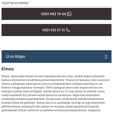
TELEFON İLE SİPARİŞ
0553 942 74 64
0531 313 37 31
Ürün Bilgisi
Elmas
Elmas, dünyadaki bilinen en sert maddelerden biri olup, maddi değeri yüksektir.
Karbon elementinin modifikasyonlarından biridir. Fransız bir kimyacı olan Lavoisier,
elması yaktığında çıkan gazın yalnızca karbondioksit olduğunu görmüş ve saf
karbon olduğu hükmüne varmıştır. 3547 santigrat derecede eriyen elmasın en
belirgin özelliği onun sertliğidir. Sertlik derecesi 10 olan elmas en yüksek orana
sahip maddedir.Bu yüksek sertlik derecesi nedeniyle, diğer tüm mineralleri
çizebildiği anlamına gelmektedir. Dolayısıyla, endüstriyel alanda kullanılan bir
madde haline de gelmiştir. Bunun yanı sıra, parlaklığı, sertliği ve ışığı mükemmel
şekilde kırması nedeniyle takı olarak en revaçta ziynet eşyalarının başında
gelmektedir.Elmas, belirli bir sıcaklıkta ve basınçta oluşmaktadır. Oluşumun