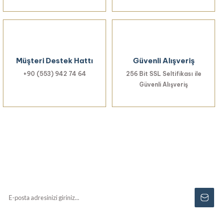
Gönder
Müşteri Destek Hattı
Güvenli Alışveriş
+90 (553) 942 74 64
256 Bit SSL Seltifikası ile
Güvenli Alışveriş
Haberiniz Olsun!
Yenilikler, özel fırsatlar ve sürpriz indirimleri
kaçırmayın...