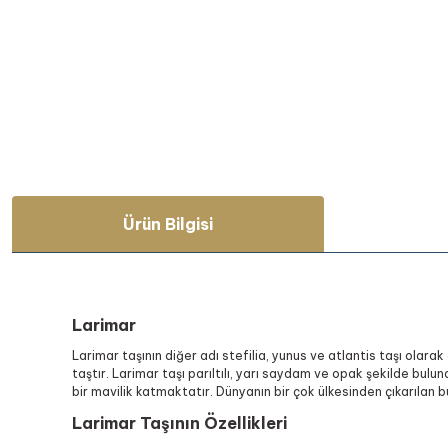
Ürün Bilgisi
Larimar
Larimar taşının diğer adı stefilia, yunus ve atlantis taşı olara
taştır. Larimar taşı parıltılı, yarı saydam ve opak şekilde bu
bir mavilik katmaktatır. Dünyanın bir çok ülkesinden çıkarılan bu
Larimar Taşının Özellikleri