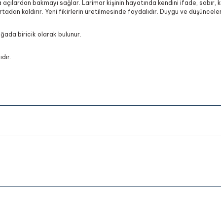
açılardan bakmayı sağlar. Larimar kişinin hayatında kendini ifade, sabır, ka
rtadan kaldırır. Yeni fikirlerin üretilmesinde faydalıdır. Duygu ve düşüncelerd
oğada biricik olarak bulunur.
dır.