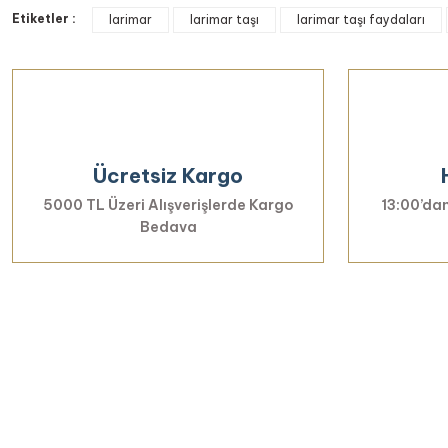
Bu ürünün fiyat bilgisi, resim, ürün açıklamalarında ve diğer k
Etiketler :
Görüş ve önerileriniz için teşekkür ederiz.
larimar
larimar taşı
larimar taşı faydaları
Ürün resmi kalitesiz, bozuk veya görüntülenemiyor.
Ürün açıklamasında eksik bilgiler bulunuyor.
Ürün bilgilerinde hatalar bulunuyor.
Ürün fiyatı diğer sitelerden daha pahalı.
Ücretsiz Kargo
Bu ürüne benzer farklı alternatifler olmalı.
5000 TL Üzeri Alışverişlerde Kargo
13:00’dan
Bedava
Yenilikl