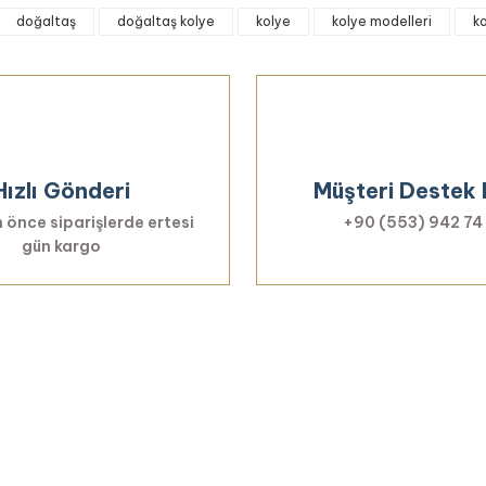
onularda yetersiz gördüğünüz noktaları öneri formunu kullanarak tarafımıza 
doğaltaş
doğaltaş kolye
kolye
kolye modelleri
k
Bu ürüne ilk yorumu siz yapın!
Yorum Yaz
Hızlı Gönderi
Müşteri Destek 
 önce siparişlerde ertesi
+90 (553) 942 74
gün kargo
Gönder
Haberiniz Olsun!
er, özel fırsatlar ve sürpriz indirimleri kaçı