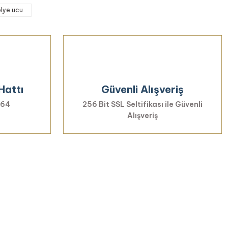
iletebilirsiniz.
olye ucu
Hattı
Güvenli Alışveriş
 64
256 Bit SSL Seltifikası ile Güvenli
Alışveriş
rmayın...