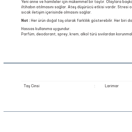
Yeni anne ve hamileler için mükemmel bir taştır. Olaylara başka 
iltihabın atılmasını sağlar. Ateş düşürücü etkisi vardır. Stresi o
sıcak iletişim içerisinde olmasını sağlar.
Not :
Her ürün doğal taş olarak farklılık gösterebilir. Her biri d
Hassas kullanıma uygundur.
Parfüm, deodorant, sprey, krem, alkol türü sıvılardan korunmalı
Taş Cinsi
:
Larimar