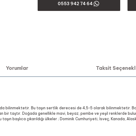
0553 942 74 64
Yorumlar
Taksit Seçenekl
k da bilinmektetir. Bu taşın sertlik derecesi de 4,5-5 olarak bilinmektetir. 
lunan bir taştır. Doğada genellikle mavi, beyaz, pembe ve yeşil renklerde b
 taşın başlıca çıkarıldığı ülkeler ; Dominik Cumhuriyeti, İsveç, Kanada, Alask