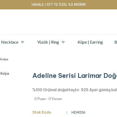
HAVALE / EFT’YE ÖZEL %5 İNDİRİM
| Necklace
Yüzük | Ring
Küpe | Earring
B
 Kolye
Adeline Serisi Larimar Doğ
%100 Orijinal doğaltaştır. 925 Ayar gümüş kullan
0 Puan - 0 Yorum
Stok Kodu
HD4036