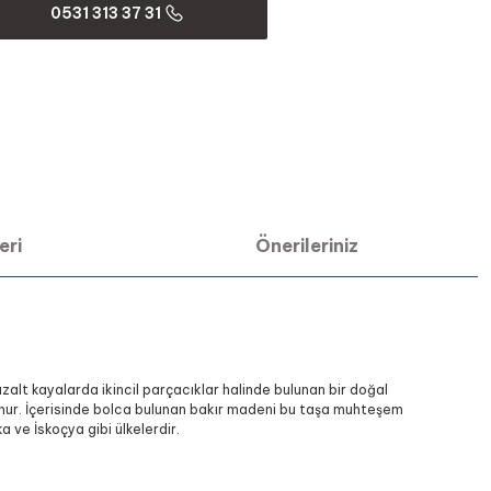
0531 313 37 31
eri
Önerileriniz
Bazalt kayalarda ikincil parçacıklar halinde bulunan bir doğal
ulunur. İçerisinde bolca bulunan bakır madeni bu taşa muhteşem
a ve İskoçya gibi ülkelerdir.