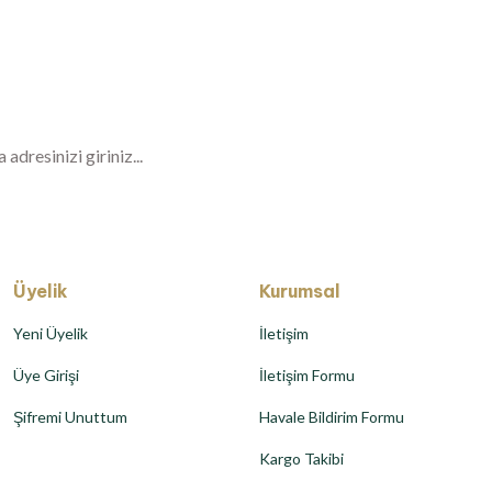
Haberiniz Olsun!
er, özel fırsatlar ve sürpriz indirimleri kaçı
Üyelik
Kurumsal
Yeni Üyelik
İletişim
Üye Girişi
İletişim Formu
Şifremi Unuttum
Havale Bildirim Formu
Kargo Takibi