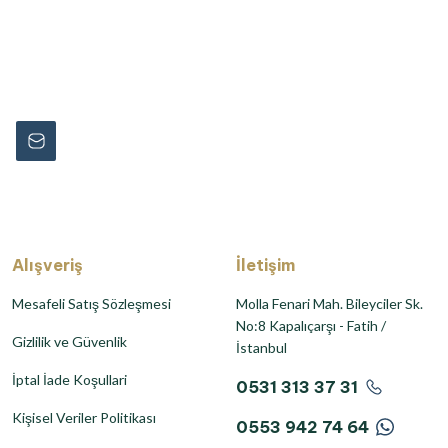
rmayın...
Alışveriş
İletişim
Mesafeli Satış Sözleşmesi
Molla Fenari Mah. Bileyciler Sk.
No:8 Kapalıçarşı - Fatih /
Gizlilik ve Güvenlik
İstanbul
İptal İade Koşullari
0531 313 37 31
Kişisel Veriler Politikası
0553 942 74 64