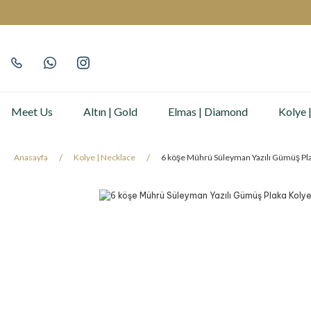
Meet Us
Altın | Gold
Elmas | Diamond
Kolye 
Anasayfa
Kolye | Necklace
6 köşe Mührü Süleyman Yazılı Gümüş P