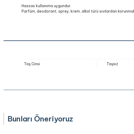
Hassas kullanıma uygundur.
Parfüm, deodorant, sprey, krem, alkol türü sıvılardan korunmalı
Taş Cinsi
:
Taşsız
Bu ürünün fiyat bilgisi, resim, ürün açıklamalarında ve diğer k
Bunları Öneriyoruz
Görüş ve önerileriniz için teşekkür ederiz.
Ürün resmi kalitesiz, bozuk veya görüntülenemiyor.