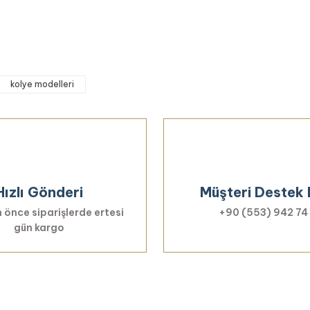
Yorum Yaz
kolye modelleri
Gönder
Hızlı Gönderi
Müşteri Destek 
 önce siparişlerde ertesi
+90 (553) 942 74
gün kargo