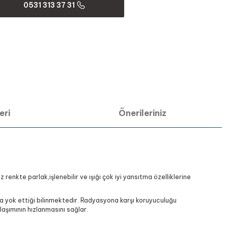
0531 313 37 31
eri
Önerileriniz
enkte parlak,işlenebilir ve ışığı çok iyi yansıtma özelliklerine
a yok ettiği bilinmektedir. Radyasyona karşı koruyuculuğu
aşımının hızlanmasını sağlar.