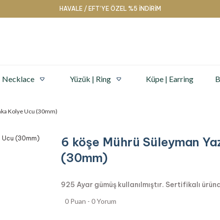
HAVALE / EFT’YE ÖZEL %5 İNDİRİM
| Necklace
Yüzük | Ring
Küpe | Earring
B
laka Kolye Ucu (30mm)
6 köşe Mührü Süleyman Yaz
(30mm)
925 Ayar gümüş kullanılmıştır. Sertifikalı üründ
0 Puan - 0 Yorum