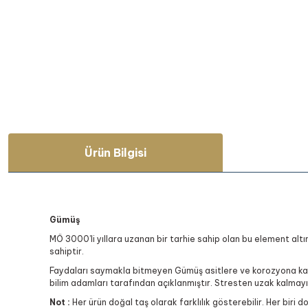
Ürün Bilgisi
Gümüş
MÖ 3000’li yıllara uzanan bir tarhie sahip olan bu element altı
sahiptir.
Faydaları saymakla bitmeyen Gümüş asitlere ve korozyona karşı
bilim adamları tarafından açıklanmıştır. Stresten uzak kalmayı
Not :
Her ürün doğal taş olarak farklılık gösterebilir. Her biri d