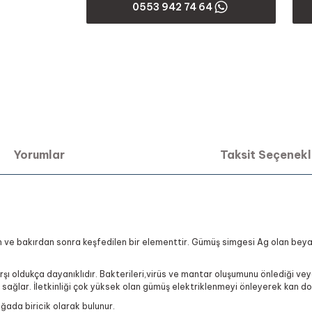
0553 942 74 64
Yorumlar
Taksit Seçenekl
n ve bakırdan sonra keşfedilen bir elementtir. Gümüş simgesi Ag olan beyaz r
 oldukça dayanıklıdır. Bakterileri,virüs ve mantar oluşumunu önlediği vey
 sağlar. İletkinliği çok yüksek olan gümüş elektriklenmeyi önleyerek kan dol
oğada biricik olarak bulunur.