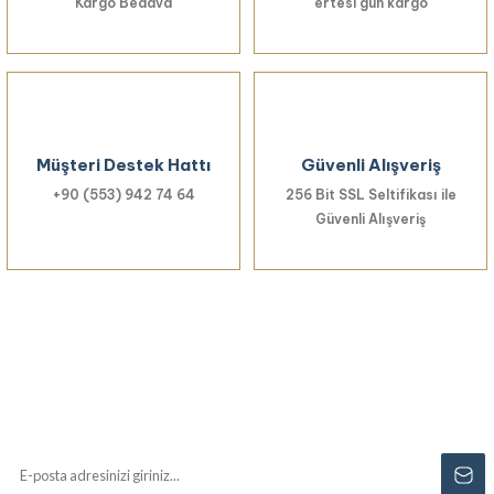
Kargo Bedava
ertesi gün kargo
Müşteri Destek Hattı
Güvenli Alışveriş
+90 (553) 942 74 64
256 Bit SSL Seltifikası ile
Güvenli Alışveriş
Haberiniz Olsun!
Yenilikler, özel fırsatlar ve sürpriz indirimleri
kaçırmayın...