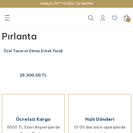
HAVALE / EFT’YE ÖZEL %5 İNDİRİM
Geri Dön
Geri Dön
Geri Dön
klace
g
racelet
Pırlanta
Özel Tasarım Elmas Erkek Yüzük
25.300,00 TL
Ücretsiz Kargo
Hızlı Gönderi
5000 TL Üzeri Alışverişlerde
13:00’dan önce siparişlerde