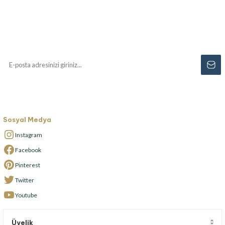
Haberiniz Olsun!
Yenilikler, özel fırsatlar ve sürpriz indirimleri
kaçırmayın...
Sosyal Medya
Instagram
Facebook
Pinterest
Twitter
Youtube
Üyelik