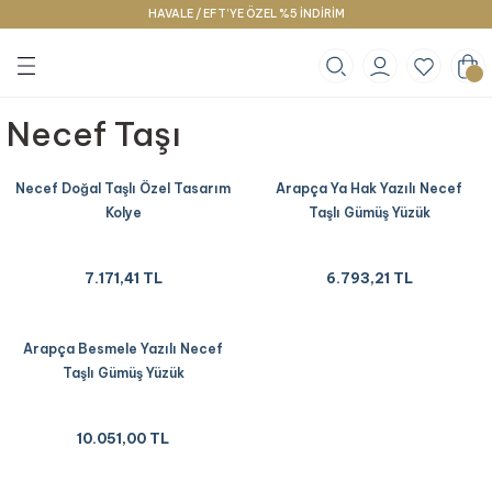
HAVALE / EFT’YE ÖZEL %5 İNDİRİM
Geri Dön
Geri Dön
Geri Dön
klace
g
racelet
Necef Taşı
Necef Doğal Taşlı Özel Tasarım
Arapça Ya Hak Yazılı Necef
Kolye
Taşlı Gümüş Yüzük
7.171,41 TL
6.793,21 TL
Arapça Besmele Yazılı Necef
Taşlı Gümüş Yüzük
10.051,00 TL