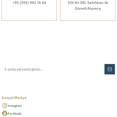
+90 (553) 942 74 64
256 Bit SSL Seltifikası ile
Güvenli Alışveriş
Haberiniz Olsun!
Yenilikler, özel fırsatlar ve sürpriz indirimleri
kaçırmayın...
Sosyal Medya
Instagram
Facebook