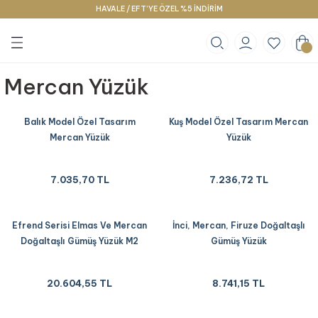
HAVALE / EFT’YE ÖZEL %5 İNDİRİM
Geri Dön
Geri Dön
Geri Dön
klace
g
racelet
Mercan Yüzük
Balık Model Özel Tasarım
Kuş Model Özel Tasarım Mercan
Mercan Yüzük
Yüzük
7.035,70 TL
7.236,72 TL
Efrend Serisi Elmas Ve Mercan
İnci, Mercan, Firuze Doğaltaşlı
Doğaltaşlı Gümüş Yüzük M2
Gümüş Yüzük
20.604,55 TL
8.741,15 TL