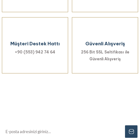
Müşteri Destek Hattı
Güvenli Alışveriş
+90 (553) 942 74 64
256 Bit SSL Seltifikası ile
Güvenli Alışveriş
Haberiniz Olsun!
Yenilikler, özel fırsatlar ve sürpriz indirimleri
kaçırmayın...