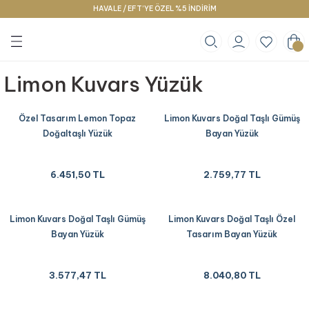
HAVALE / EFT’YE ÖZEL %5 İNDİRİM
Geri Dön
Geri Dön
Geri Dön
klace
g
racelet
Limon Kuvars Yüzük
Özel Tasarım Lemon Topaz
Limon Kuvars Doğal Taşlı Gümüş
Doğaltaşlı Yüzük
Bayan Yüzük
6.451,50 TL
2.759,77 TL
Limon Kuvars Doğal Taşlı Gümüş
Limon Kuvars Doğal Taşlı Özel
Bayan Yüzük
Tasarım Bayan Yüzük
3.577,47 TL
8.040,80 TL