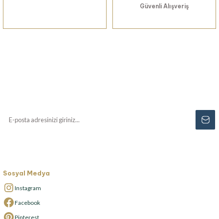
Güvenli Alışveriş
Haberiniz Olsun!
Yenilikler, özel fırsatlar ve sürpriz indirimleri
kaçırmayın...
Sosyal Medya
Instagram
Facebook
Pinterest