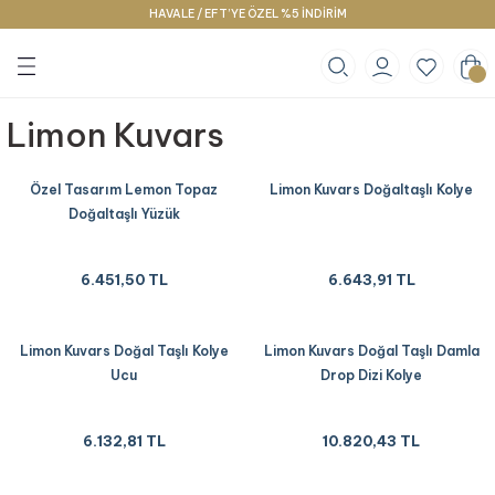
HAVALE / EFT’YE ÖZEL %5 İNDİRİM
Geri Dön
Geri Dön
Geri Dön
klace
g
racelet
Limon Kuvars
Özel Tasarım Lemon Topaz
Limon Kuvars Doğaltaşlı Kolye
Doğaltaşlı Yüzük
6.451,50 TL
6.643,91 TL
Limon Kuvars Doğal Taşlı Kolye
Limon Kuvars Doğal Taşlı Damla
Ucu
Drop Dizi Kolye
6.132,81 TL
10.820,43 TL