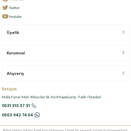
Twitter
Youtube
Üyelik
Kurumsal
Alışveriş
İletişim
Molla Fenari Mah. Bileyciler Sk. No:8 Kapalıçarşı - Fatih / İstanbul
0531 313 37 31
0553 942 74 64
© Tüm Hakları Saklıdır. Kredi kartı bilgileriniz 256 bit SSL güvenlik sistemi ile korunmaktadır.