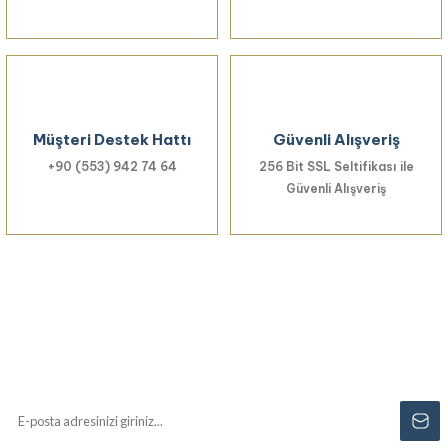
Müşteri Destek Hattı
Güvenli Alışveriş
+90 (553) 942 74 64
256 Bit SSL Seltifikası ile
Güvenli Alışveriş
Haberiniz Olsun!
Yenilikler, özel fırsatlar ve sürpriz indirimleri
kaçırmayın...