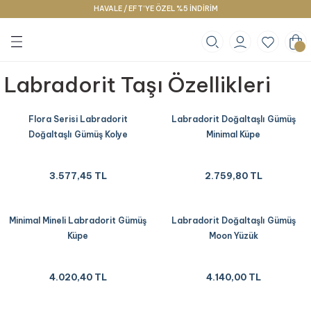
HAVALE / EFT’YE ÖZEL %5 İNDİRİM
Geri Dön
Geri Dön
Geri Dön
klace
g
racelet
Labradorit Taşı Özellikleri
Flora Serisi Labradorit
Labradorit Doğaltaşlı Gümüş
Doğaltaşlı Gümüş Kolye
Minimal Küpe
3.577,45 TL
2.759,80 TL
Minimal Mineli Labradorit Gümüş
Labradorit Doğaltaşlı Gümüş
Küpe
Moon Yüzük
4.020,40 TL
4.140,00 TL