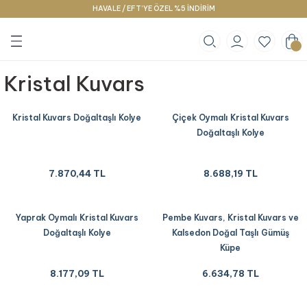
HAVALE / EFT’YE ÖZEL %5 İNDİRİM
Geri Dön
Geri Dön
Geri Dön
klace
g
racelet
Kristal Kuvars
Kristal Kuvars Doğaltaşlı Kolye
Çiçek Oymalı Kristal Kuvars
Doğaltaşlı Kolye
7.870,44 TL
8.688,19 TL
Yaprak Oymalı Kristal Kuvars
Pembe Kuvars, Kristal Kuvars ve
Doğaltaşlı Kolye
Kalsedon Doğal Taşlı Gümüş
Küpe
8.177,09 TL
6.634,78 TL