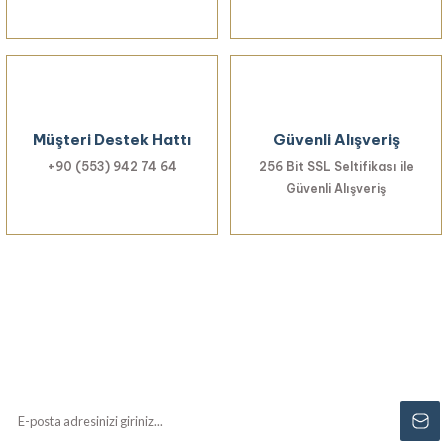
Müşteri Destek Hattı
Güvenli Alışveriş
+90 (553) 942 74 64
256 Bit SSL Seltifikası ile
Güvenli Alışveriş
Haberiniz Olsun!
Yenilikler, özel fırsatlar ve sürpriz indirimleri
kaçırmayın...