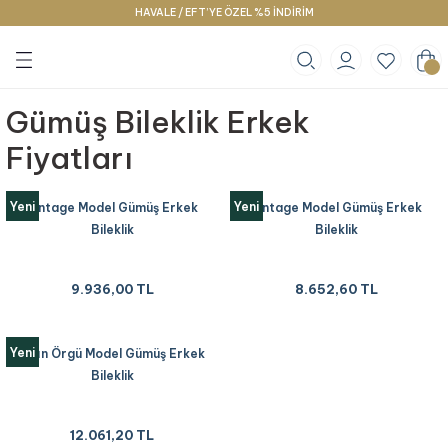
HAVALE / EFT’YE ÖZEL %5 İNDİRİM
Geri Dön
Geri Dön
Geri Dön
klace
g
racelet
Gümüş Bileklik Erkek
Fiyatları
Yeni
Yeni
Vintage Model Gümüş Erkek
Vintage Model Gümüş Erkek
Bileklik
Bileklik
9.936,00 TL
8.652,60 TL
Yeni
Kalın Örgü Model Gümüş Erkek
Bileklik
12.061,20 TL