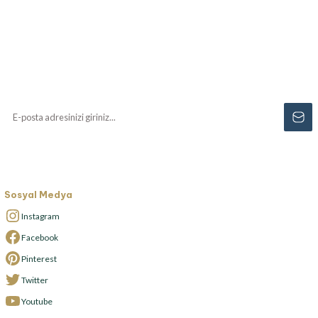
Haberiniz Olsun!
Yenilikler, özel fırsatlar ve sürpriz indirimleri
kaçırmayın...
Sosyal Medya
Instagram
Facebook
Pinterest
Twitter
Youtube