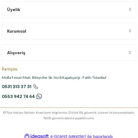
Üyelik
Kurumsal
Alışveriş
İletişim
Molla Fenari Mah. Bileyciler Sk. No:8 Kapalıçarşı - Fatih / İstanbul
0531 313 37 31
0553 942 74 64
© Tüm Hakları Saklıdır. Kredi kartı bilgileriniz 256 bit SSL güvenlik sistemi ile korunmaktadır.
%100 güvenle ödeme yapabilirsiniz.
ideasoft
ile
e-