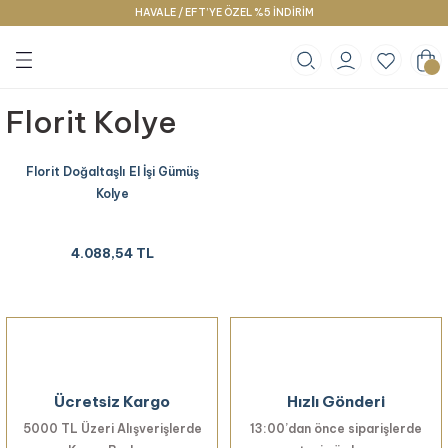
HAVALE / EFT’YE ÖZEL %5 İNDİRİM
Geri Dön
Geri Dön
Geri Dön
klace
g
racelet
Florit Kolye
Florit Doğaltaşlı El İşi Gümüş
Kolye
4.088,54 TL
Ücretsiz Kargo
Hızlı Gönderi
5000 TL Üzeri Alışverişlerde
13:00’dan önce siparişlerde