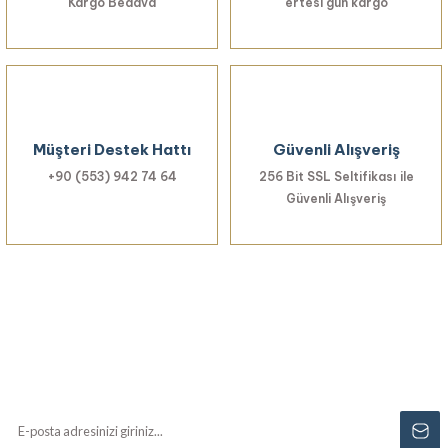
Kargo Bedava
ertesi gün kargo
Müşteri Destek Hattı
Güvenli Alışveriş
+90 (553) 942 74 64
256 Bit SSL Seltifikası ile
Güvenli Alışveriş
Haberiniz Olsun!
Yenilikler, özel fırsatlar ve sürpriz indirimleri
kaçırmayın...