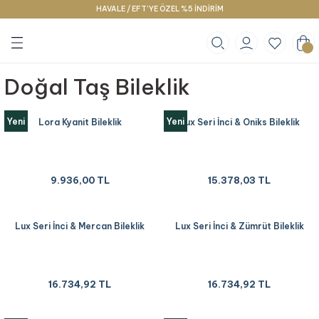
HAVALE / EFT’YE ÖZEL %5 İNDİRİM
Geri Dön
Geri Dön
Geri Dön
klace
g
racelet
Doğal Taş Bileklik
Yeni
Yeni
Lora Kyanit Bileklik
Lux Seri İnci & Oniks Bileklik
9.936,00 TL
15.378,03 TL
Lux Seri İnci & Mercan Bileklik
Lux Seri İnci & Zümrüt Bileklik
16.734,92 TL
16.734,92 TL