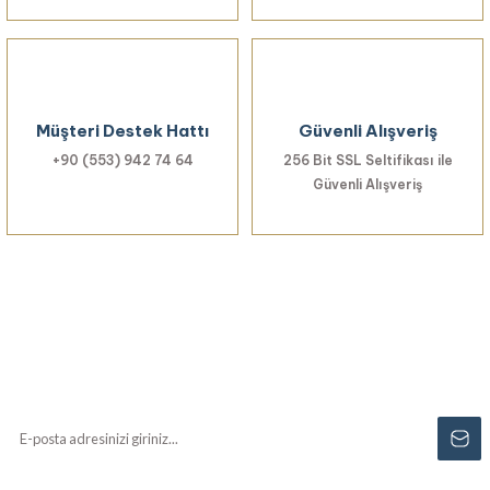
Müşteri Destek Hattı
Güvenli Alışveriş
+90 (553) 942 74 64
256 Bit SSL Seltifikası ile
Güvenli Alışveriş
Haberiniz Olsun!
Yenilikler, özel fırsatlar ve sürpriz indirimleri
kaçırmayın...