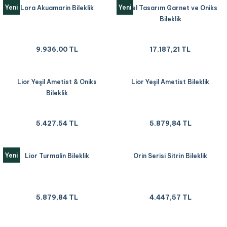
Yeni
Yeni
Lora Akuamarin Bileklik
Özel Tasarım Garnet ve Oniks
Bileklik
9.936,00 TL
17.187,21 TL
Lior Yeşil Ametist & Oniks
Lior Yeşil Ametist Bileklik
Bileklik
5.427,54 TL
5.879,84 TL
Yeni
Lior Turmalin Bileklik
Orin Serisi Sitrin Bileklik
5.879,84 TL
4.447,57 TL