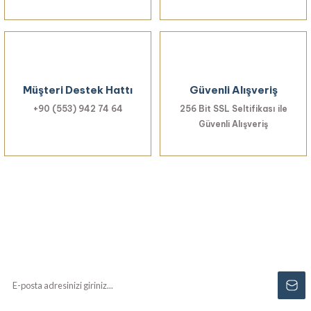
Müşteri Destek Hattı
Güvenli Alışveriş
+90 (553) 942 74 64
256 Bit SSL Seltifikası ile
Güvenli Alışveriş
Haberiniz Olsun!
Yenilikler, özel fırsatlar ve sürpriz indirimleri
kaçırmayın...