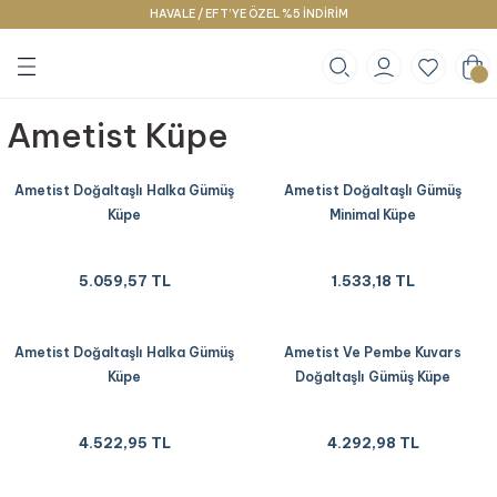
HAVALE / EFT’YE ÖZEL %5 İNDİRİM
Geri Dön
Geri Dön
Geri Dön
klace
g
racelet
Ametist Küpe
Ametist Doğaltaşlı Halka Gümüş
Ametist Doğaltaşlı Gümüş
Küpe
Minimal Küpe
5.059,57 TL
1.533,18 TL
Ametist Doğaltaşlı Halka Gümüş
Ametist Ve Pembe Kuvars
Küpe
Doğaltaşlı Gümüş Küpe
4.522,95 TL
4.292,98 TL