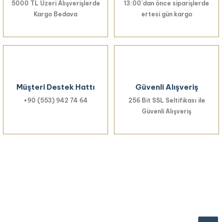
5000 TL Üzeri Alışverişlerde
13:00’dan önce siparişlerde
Kargo Bedava
ertesi gün kargo
Müşteri Destek Hattı
Güvenli Alışveriş
+90 (553) 942 74 64
256 Bit SSL Seltifikası ile
Güvenli Alışveriş
Haberiniz Olsun!
Yenilikler, özel fırsatlar ve sürpriz indirimleri
kaçırmayın...