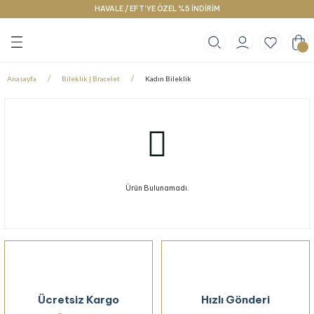
HAVALE / EFT’YE ÖZEL %5 İNDİRİM
Geri Dön
Geri Dön
Geri Dön
klace
g
racelet
Anasayfa
Bileklik | Bracelet
Kadın Bileklik
Ürün Bulunamadı.
Ücretsiz Kargo
Hızlı Gönderi