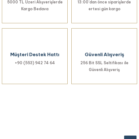
5000 TL Üzeri Alışverişlerde
13:00’dan önce siparişlerde
Kargo Bedava
ertesi gün kargo
Müşteri Destek Hattı
Güvenli Alışveriş
+90 (553) 942 74 64
256 Bit SSL Seltifikası ile
Güvenli Alışveriş
Haberiniz Olsun!
Yenilikler, özel fırsatlar ve sürpriz indirimleri
kaçırmayın...