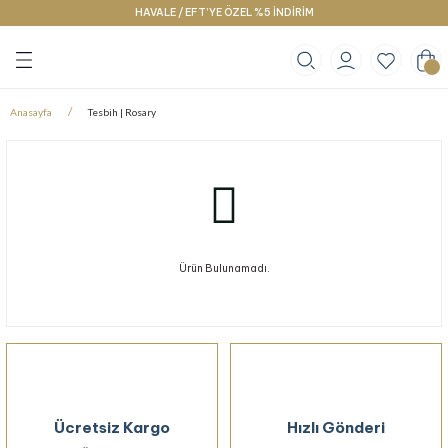
HAVALE / EFT’YE ÖZEL %5 İNDİRİM
Geri Dön
Geri Dön
Geri Dön
klace
g
racelet
Anasayfa
Tesbih | Rosary
Ürün Bulunamadı.
Ücretsiz Kargo
Hızlı Gönderi