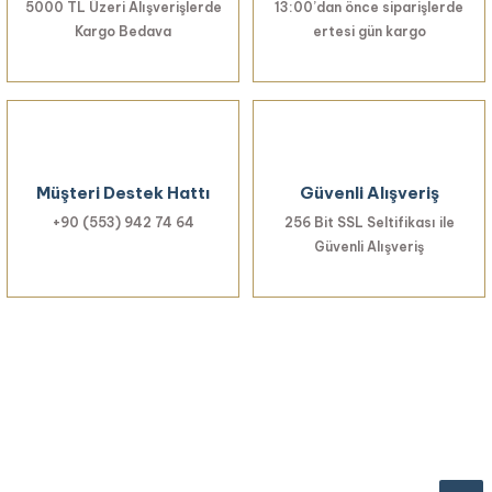
5000 TL Üzeri Alışverişlerde
13:00’dan önce siparişlerde
Kargo Bedava
ertesi gün kargo
Müşteri Destek Hattı
Güvenli Alışveriş
+90 (553) 942 74 64
256 Bit SSL Seltifikası ile
Güvenli Alışveriş
Haberiniz Olsun!
Yenilikler, özel fırsatlar ve sürpriz indirimleri
kaçırmayın...