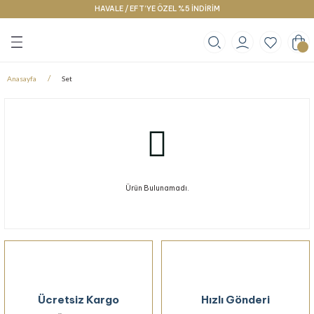
HAVALE / EFT’YE ÖZEL %5 İNDİRİM
Geri Dön
Geri Dön
Geri Dön
klace
g
racelet
Anasayfa
Set
Ürün Bulunamadı.
Ücretsiz Kargo
Hızlı Gönderi