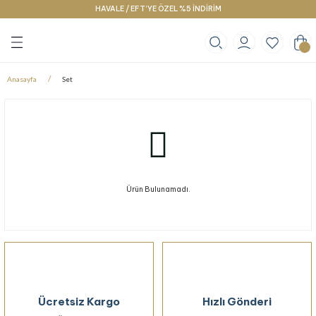
HAVALE / EFT’YE ÖZEL %5 İNDİRİM
Geri Dön
Geri Dön
Geri Dön
klace
g
racelet
Anasayfa
Set
Ürün Bulunamadı.
Ücretsiz Kargo
Hızlı Gönderi