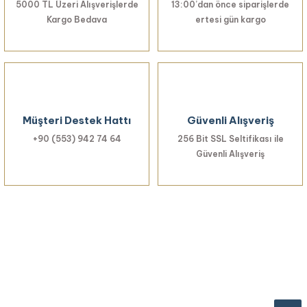
5000 TL Üzeri Alışverişlerde
13:00’dan önce siparişlerde
Kargo Bedava
ertesi gün kargo
Müşteri Destek Hattı
Güvenli Alışveriş
+90 (553) 942 74 64
256 Bit SSL Seltifikası ile
Güvenli Alışveriş
Haberiniz Olsun!
Yenilikler, özel fırsatlar ve sürpriz indirimleri
kaçırmayın...