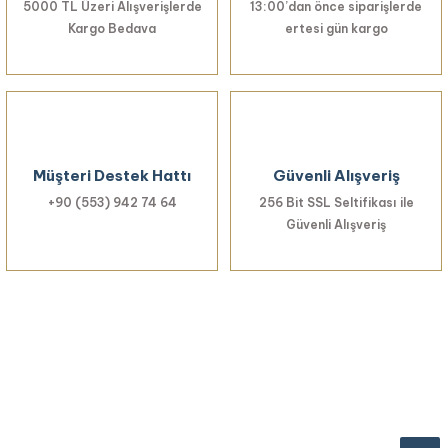
5000 TL Üzeri Alışverişlerde
13:00’dan önce siparişlerde
Kargo Bedava
ertesi gün kargo
Müşteri Destek Hattı
Güvenli Alışveriş
+90 (553) 942 74 64
256 Bit SSL Seltifikası ile
Güvenli Alışveriş
Haberiniz Olsun!
Yenilikler, özel fırsatlar ve sürpriz indirimleri
kaçırmayın...