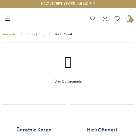
HAVALE / EFT’YE ÖZEL %5 İNDİRİM
Geri Dön
Geri Dön
Geri Dön
klace
g
racelet
Anasayfa
Yüzük | Ring
Kadın Yüzük
Ürün Bulunamadı.
Ücretsiz Kargo
Hızlı Gönderi