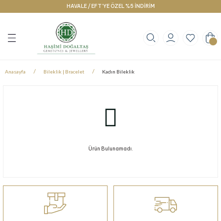
HAVALE / EFT’YE ÖZEL %5 İNDİRİM
Geri Dön
Geri Dön
Geri Dön
klace
g
racelet
Anasayfa
Bileklik | Bracelet
Kadın Bileklik
Ürün Bulunamadı.