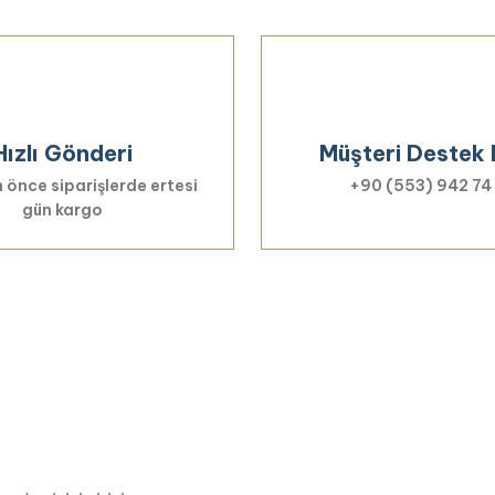
Hızlı Gönderi
Müşteri Destek 
 önce siparişlerde ertesi
+90 (553) 942 74
gün kargo
Haberiniz Olsun!
er, özel fırsatlar ve sürpriz indirimleri kaçı