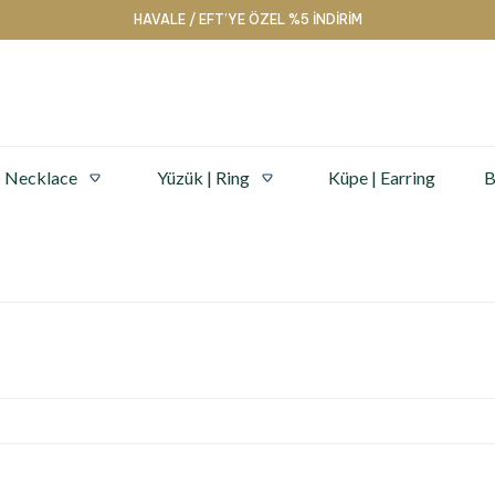
HAVALE / EFT’YE ÖZEL %5 İNDİRİM
| Necklace
Yüzük | Ring
Küpe | Earring
B