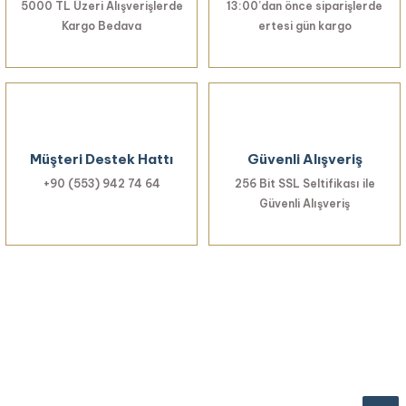
5000 TL Üzeri Alışverişlerde
13:00’dan önce siparişlerde
Kargo Bedava
ertesi gün kargo
Müşteri Destek Hattı
Güvenli Alışveriş
+90 (553) 942 74 64
256 Bit SSL Seltifikası ile
Güvenli Alışveriş
Haberiniz Olsun!
Yenilikler, özel fırsatlar ve sürpriz indirimleri
kaçırmayın...