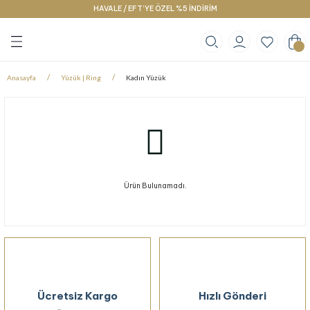
HAVALE / EFT’YE ÖZEL %5 İNDİRİM
Geri Dön
Geri Dön
Geri Dön
klace
g
racelet
Anasayfa
Yüzük | Ring
Kadın Yüzük
Ürün Bulunamadı.
Ücretsiz Kargo
Hızlı Gönderi